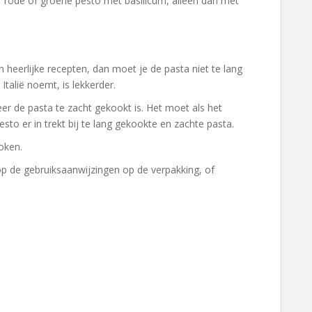
or rode of groene pesto met basilicum, alleen dan met
n heerlijke recepten, dan moet je de pasta niet te lang
Italië noemt, is lekkerder.
 de pasta te zacht gekookt is. Het moet als het
esto er in trekt bij te lang gekookte en zachte pasta.
oken.
op de gebruiksaanwijzingen op de verpakking, of