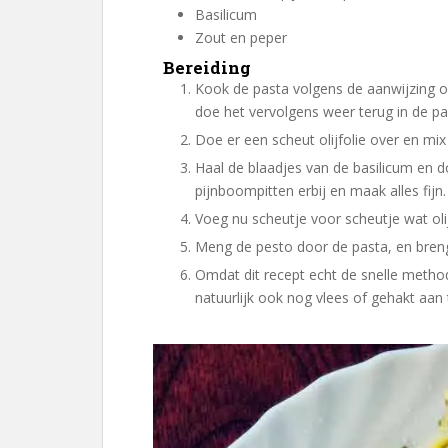
Basilicum
Zout en peper
Bereiding
Kook de pasta volgens de aanwijzing op de verpakking, laat het in een vergiet uitlekken en
doe het vervolgens weer terug in de pa
Doe er een scheut olijfolie over en mix
Haal de blaadjes van de basilicum en doe deze in de keukenmachine. Doe de
pijnboompitten erbij en maak alles fijn.
Voeg nu scheutje voor scheutje wat oli
Meng de pesto door de pasta, en bre
Omdat dit recept echt de snelle methode is om een dergelijk gerecht te maken, kun je er
natuurlijk ook nog vlees of gehakt aan