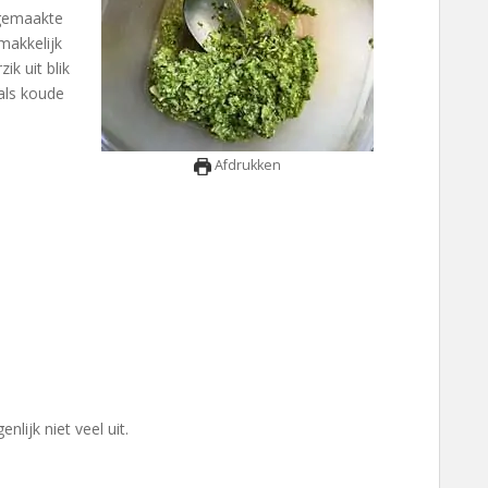
makkelijk
ik uit blik
als koude
Afdrukken
nlijk niet veel uit.